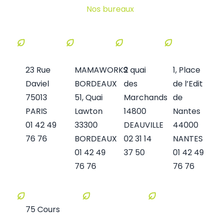
Nos bureaux
PARIS
BORDEAUX
DEAUVILLE
NANTES
23 Rue
MAMAWORKS
2 quai
1, Place
Daviel
BORDEAUX
des
de l’Edit
75013
51, Quai
Marchands
de
PARIS
Lawton
14800
Nantes
01 42 49
33300
DEAUVILLE
44000
76 76
BORDEAUX
02 31 14
NANTES
01 42 49
37 50
01 42 49
76 76
76 76
LYON
75 Cours
MARSEILLE
BARCELONE