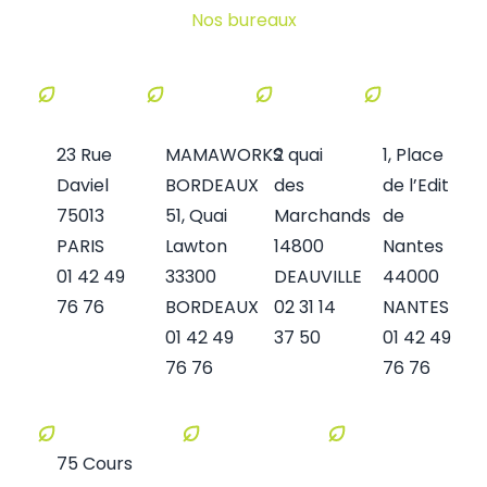
Nos bureaux
PARIS
BORDEAUX
DEAUVILLE
NANTES
23 Rue
MAMAWORKS
2 quai
1, Place
Daviel
BORDEAUX
des
de l’Edit
75013
51, Quai
Marchands
de
PARIS
Lawton
14800
Nantes
01 42 49
33300
DEAUVILLE
44000
76 76
BORDEAUX
02 31 14
NANTES
01 42 49
37 50
01 42 49
76 76
76 76
LYON
75 Cours
MARSEILLE
BARCELONE