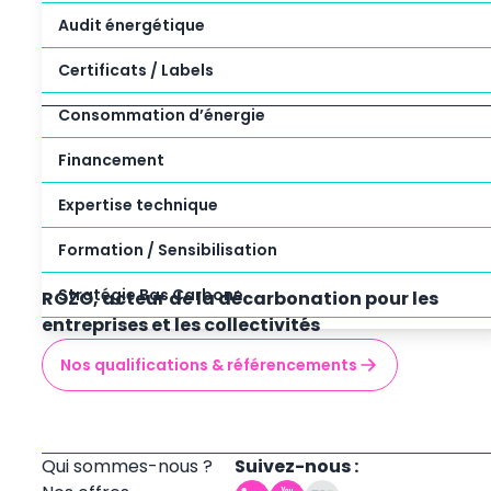
Audit énergétique
Certificats / Labels
Consommation d’énergie
Financement
Expertise technique
Formation / Sensibilisation
Stratégie Bas Carbone
ROZO, acteur de la décarbonation pour les
entreprises et les collectivités
Nos qualifications & référencements
Qui sommes-nous ?
Suivez-nous :